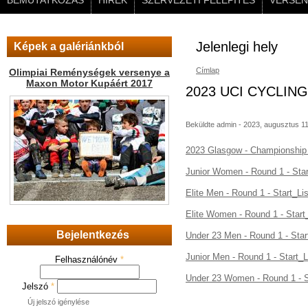
BEMUTATKOZÁS
HÍREK
SZERVEZETI FELÉPÍTÉS
VERSEN
Jelenlegi hely
Képek a galériánkból
Címlap
Olimpiai Reménységek versenye a
Maxon Motor Kupáért 2017
2023 UCI CYCLI
Beküldte
admin
- 2023, augusztus 11
2023 Glasgow - Championship 
Junior Women - Round 1 - Star
Elite Men - Round 1 - Start_Lis
Elite Women - Round 1 - Start
Bejelentkezés
Under 23 Men - Round 1 - Star
Junior Men - Round 1 - Start_L
Felhasználónév
*
Under 23 Women - Round 1 - S
Jelszó
*
Új jelszó igénylése