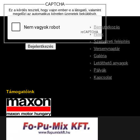
CAPTCHA
Ez a kérdés teszteli, hogy vajon ember-e a látogató, valamint
megelőzi az automatikus kéretlen üzenetek beküldését.
Bemutatkozás
Hírek
Szervezeti felépítés
Versenynaptár
Galéria
Letölthető anyagok
Pályák
Kapcsolat
Támogatóink