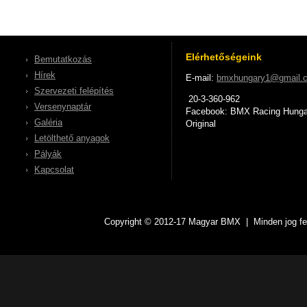
Elérhetőségeink
Bemutatkozás
Hírek
E-mail:
bmxhungary1@gmail.
Szervezeti felépítés
20-3-360-962
Versenynaptár
Facebook: BMX Racing Hunga
Galéria
Original
Letölthető anyagok
Pályák
Kapcsolat
Copyright © 2012-17 Magyar BMX | Minden jog fen