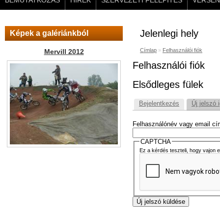
BEMUTATKOZÁS
HÍREK
SZERVEZETI FELÉPÍTÉS
VERSEN
Jelenlegi hely
Képek a galériánkból
Címlap
»
Felhasználói fiók
Mervill 2012
Felhasználói fiók
Elsődleges fülek
Bejelentkezés
Új jelszó 
Felhasználónév vagy email c
CAPTCHA
Ez a kérdés teszteli, hogy vajon 