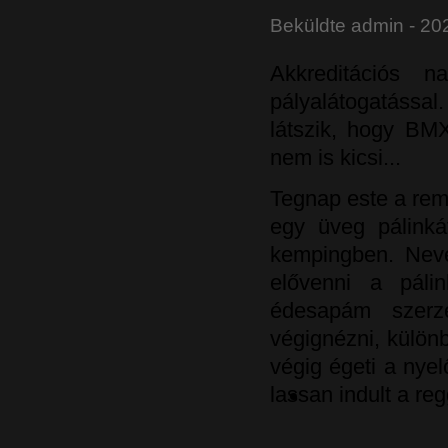
Beküldte
admin
- 202
Akkreditációs 
pályalátogatássa
látszik, hogy BMX
nem is kicsi...
Tegnap este a rem
egy üveg pálink
kempingben. Nev
elővenni a pálin
édesapám szerz
végignézni, külön
végig égeti a nyel
lassan indult a reg