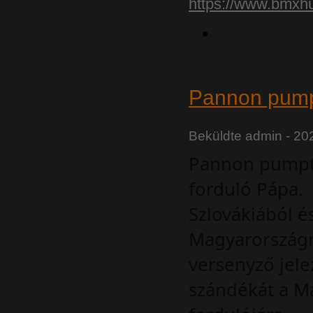
https://www.bmxhu
Pannon pumpt
Beküldte
admin
- 202
Pannon pumptr
forduló Pápa.
Szlovákiából 
Magyarországr
versenyző jelez
szándékát a M