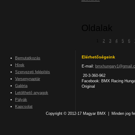
Oldalak
1
2
3
4
5
6
Elérhetőségeink
Bemutatkozás
Hírek
E-mail:
bmxhungary1@gmail.
Szervezeti felépítés
20-3-360-962
Versenynaptár
Facebook: BMX Racing Hunga
Galéria
Original
Letölthető anyagok
Pályák
Kapcsolat
Copyright © 2012-17 Magyar BMX | Minden jog fen