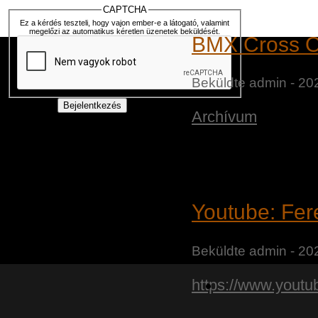
CAPTCHA
Ez a kérdés teszteli, hogy vajon ember-e a látogató, valamint
megelőzi az automatikus kéretlen üzenetek beküldését.
BMX Cross O
Beküldte
admin
- 20
Archívum
Youtube: Fer
Beküldte
admin
- 20
https://www.yout