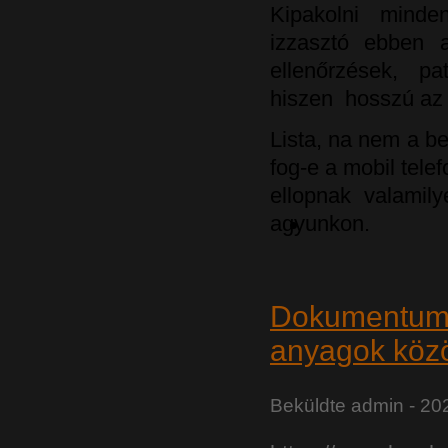
Kipakolni mindent
izzasztó ebben a
ellenőrzések, pa
hiszen hosszú az 
Lista, na nem a be
fog-e a mobil tel
ellopnak valamil
agyunkon.
Dokumentumok 
anyagok közö
Beküldte
admin
- 202