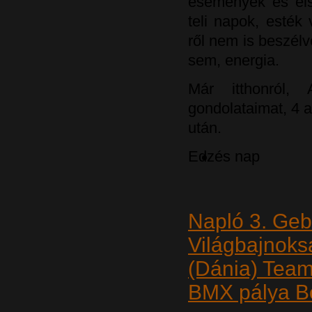
események és els
teli napok, esté
ről nem is beszél
sem, energia.
Már itthonról,
gondolataimat, 4 
után.
Edzés nap
Napló 3. Geb
Világbajnok
(Dánia) Tea
BMX pálya B