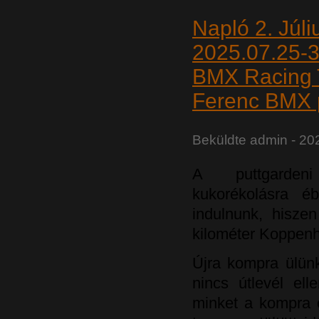
Napló 2. Júl
2025.07.25-
BMX Racing 
Ferenc BMX 
Beküldte
admin
- 202
A puttgarden
kukorékolásra é
indulnunk, hisze
kilométer Koppenh
Újra kompra ülünk
nincs útlevél ell
minket a kompra é