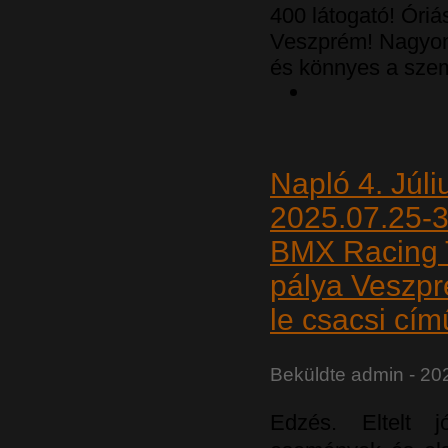
400 látogató! Óri
Veszprém! Nagyon
és könnyes a szem
Napló 4. Júl
2025.07.25-
BMX Racing 
pálya Veszpr
le csacsi cím
Beküldte
admin
- 20
Edzés. Eltelt 