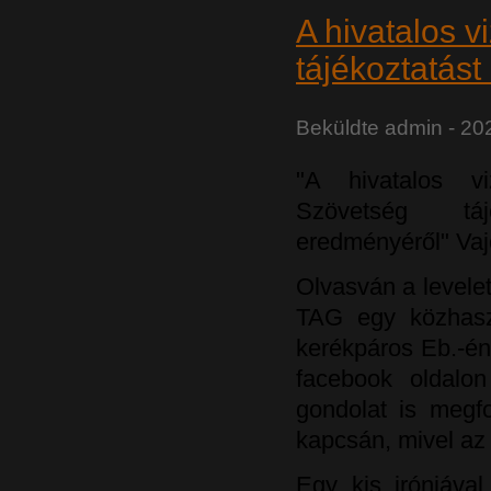
A hivatalos v
tájékoztatás
Beküldte
admin
- 202
"A hivatalos vi
Szövetség tá
eredményéről" Vaj
Olvasván a levelet,
TAG egy közhasz
kerékpáros Eb.-én 
facebook oldalon
gondolat is meg
kapcsán, mivel az
Egy kis iróniáva