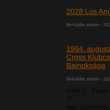
2028 Los Ang
Beküldte
admin
- 202
1994. augus
Cross Klubc
Bajnoksága
Beküldte
admin
- 20
Videó 1. Éppen 3
21.
Mint, ha most lett