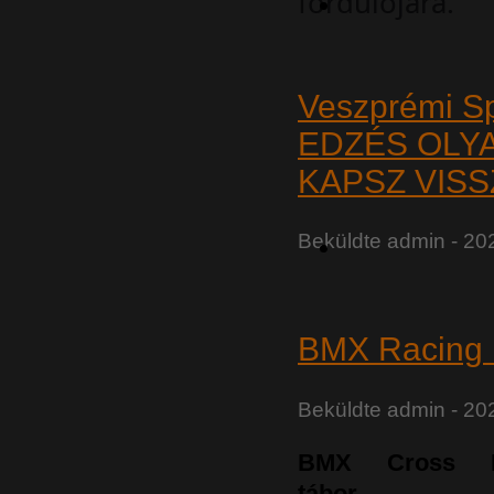
fordulójára.
Veszprémi S
EDZÉS OLYA
KAPSZ VISS
Beküldte
admin
- 20
BMX Racing n
Beküldte
admin
- 202
BMX Cross N
tábor