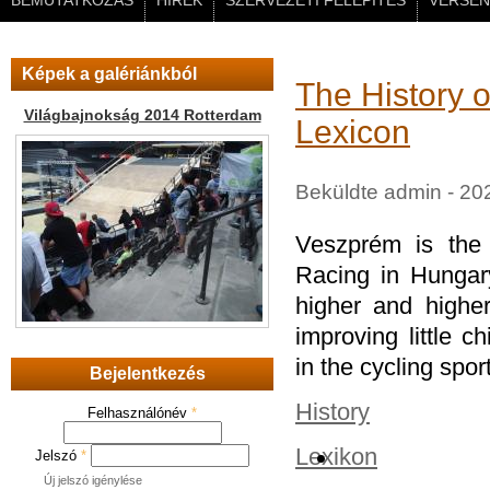
BEMUTATKOZÁS
HÍREK
SZERVEZETI FELÉPÍTÉS
VERSEN
Képek a galériánkból
The History o
Világbajnokság 2014 Rotterdam
Lexicon
Beküldte
admin
- 20
Veszprém is the 
Racing in Hunga
higher and higher
improving little c
in the cycling sport
Bejelentkezés
History
Felhasználónév
*
Lexikon
Jelszó
*
Új jelszó igénylése