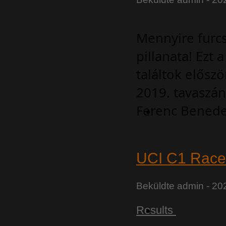
Mennyire furcs
pillanata! Ezt a
találtok elősz
2019. tavaszán 
Ferenc Benedek
UCI C1 Race 
Beküldte
admin
- 202
Results