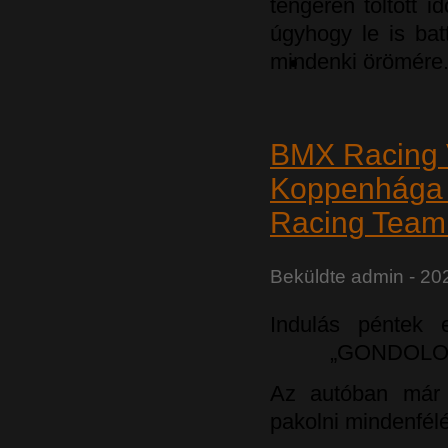
tengeren töltött 
úgyhogy le is bat
mindenki örömére
BMX Racing 
Koppenhága 
Racing Team
Beküldte
admin
- 202
Indulás péntek e
„GONDOLOM 
Az autóban már e
pakolni mindenfélé