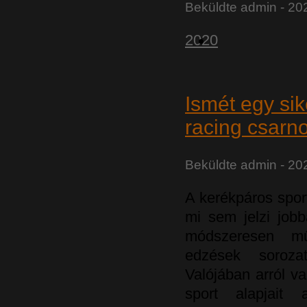
Beküldte
admin
- 202
2020
Ismét egy si
racing csarn
Beküldte
admin
- 202
A kerékpáros sport
mi sem jelzi job
módszeresen mű
edzések soroza
Valójában arról v
sport alapjait