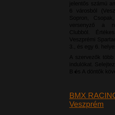
jelentős számú am
6 városból (Vesz
Sopron, Csopak,
versenyző a n
Clubból. Értéke
Veszprémi Spartacu
3., és egy 6. hely
A szervezők több 
indulókat. Selejte
B és A döntők köv
BMX RACIN
Veszprém