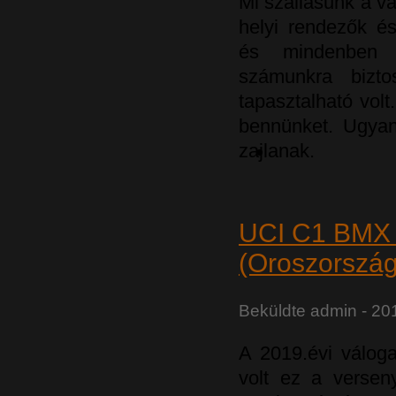
Mi szállásunk a v
helyi rendezők és
és mindenben a
számunkra bizto
tapasztalható volt
bennünket. Ugyan
zajlanak.
UCI C1 BMX 
(Oroszország
Beküldte
admin
- 201
A 2019.évi váloga
volt ez a verseny