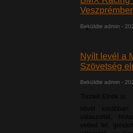
Veszprémbe
Beküldte
admin
- 202
Nyílt levél 
Szövetség el
Beküldte
admin
- 202
Tisztelt Elnök úr,
Mivel korábban
válaszoltál, hív
vetted fel, gondo