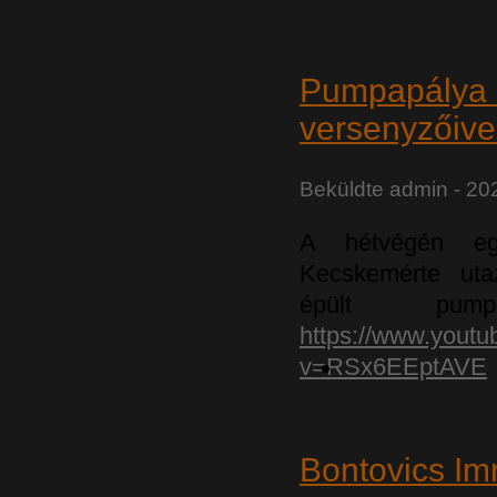
Pumpapálya 
versenyzőive
Beküldte
admin
- 20
A hétvégén eg
Kecskemérte ut
épült pumpap
https://www.yout
v=RSx6EEptAVE
Bontovics Im