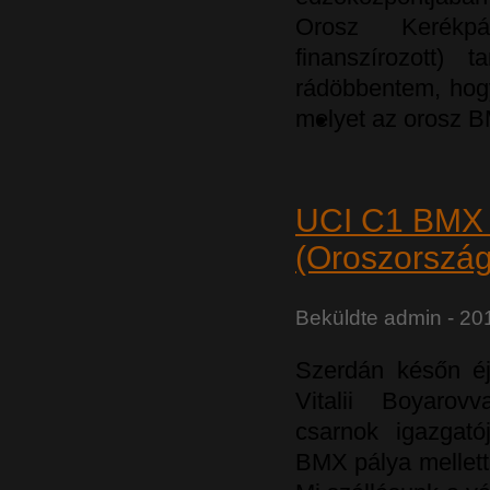
Orosz Kerékpá
finanszírozott)
rádöbbentem, hog
melyet az orosz B
UCI C1 BMX 
(Oroszország
Beküldte
admin
- 201
Szerdán későn éjj
Vitalii Boyaro
csarnok igazgató
BMX pálya mellett 