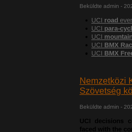
Beküldte
admin
- 20
UCI
road
even
UCI
para-cyc
UCI
mountain
UCI
BMX Rac
UCI
BMX Free
Nemzetközi 
Szövetség k
Beküldte
admin
- 20
UCI decisions c
faced with the c