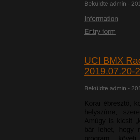
Beküldte
admin
- 20
Information
Entry form
UCI BMX Rac
2019.07.20-2
Beküldte
admin
- 201
Korai ébresztő, ko
helyszínre, szer
Amúgy is kicsit „
bár lehet, hogy 
program követ