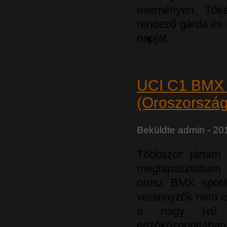
eseményen. Tökél
rendező gárda és 
napját.
UCI C1 BMX 
(Oroszország
Beküldte
admin
- 201
Többször jártam
megtapasztaltam 
orosz BMX spotága
versenyzők nem i
a nagy ívű f
edzőközpontjában 