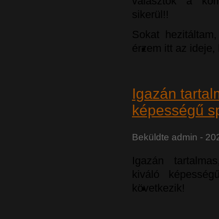
választok a ko
sikerül!!
Sokat hezitáltam
érzem itt az ideje
Igazán tartal
képességű spo
Beküldte
admin
- 20
Igazán tartalma
kiváló képességű
következik!