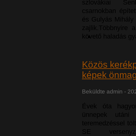
szlovákiai Se
csarnokban építet
és Gulyás Mihály 
zajlik.Többnyire 
követő haladás gya
Közös kerék
képek önmag
Beküldte
admin
- 202
Évek óta hagyo
ünnepek utáni
teremedzéssel töl
SE verseny