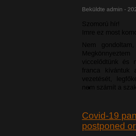
Beküldte
admin
- 20
Szomorú hír!
Imre ez most kom
Nem gondoltam, 
Megkönnyezte
viccelődtünk és m
franca kívántuk
vezetését, legfő
nem számít a sza
Covid-19 pand
postponed or