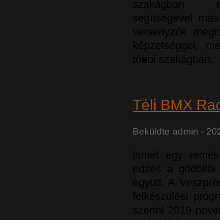
szakágban t
segítségével más 
versenyzők megis
képzetséggel, me
többi szakágban.
Téli BMX Ra
Beküldte
admin
- 202
Ismét egy reme
edzés a gödöllői
együtt. A Veszpr
felkészülési prog
szerint 2019 nove