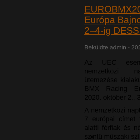
EUROBMX20
Európa Baj
2–4-ig DES
Beküldte
admin
- 20
Az UEC esemé
nemzetközi nap
ütemezése kialaku
BMX Racing Eur
2020. október 2., 3
A nemzetközi napt
7 európai címet f
alatti férfiak és 
szintű műszaki szí