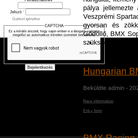
pálya jellemezte
Jelszó
*
Veszprémi Spartac
Új jelszó igénylése
gyorsan és zök
CAPTCHA
Ez a kérdés teszteli, hogy vajon ember-e a látogató, valamint
Gödöllő, BMX Sop
megelőzi az automatikus kéretlen üzenetek beküldését.
szükség volt.
Hungarian BM
Beküldte
admin
- 20
Race information
Entry form
BMX Racing