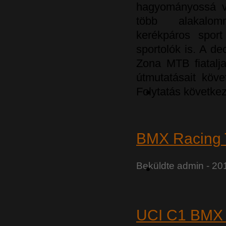
hagyományossá vá
több alakalo
kerékpáros spor
sportolók is. A d
Zona MTB fiatalja
útmutatásait köv
Folytatás következ
BMX Racing 
Beküldte
admin
- 20
UCI C1 BMX 