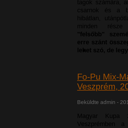
tagok számára, a
csarnok és a 
hibátlan, utánpót
minden része e
"felsőbb" szem
erre szánt össze
lehet szó, de leg
Fo-Pu Mix-M
Veszprém, 20
Beküldte
admin
- 20
Magyar Kupa 2.
Veszprémben a 