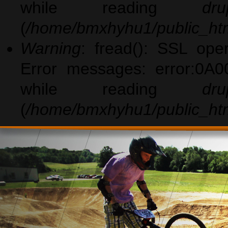
while reading
dru
(
/home/bmxhyhu1/public_htm
Warning
: fread(): SSL ope
Error messages: error:0A0
while reading
dru
(
/home/bmxhyhu1/public_htm