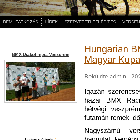
BEMUTATKOZÁS
HÍREK
SZERVEZETI FELÉPÍTÉS
VERSEN
Képek a galériánkból
Hungarian B
BMX Diákolimpia Veszprém
Magyar Kupa
Beküldte
admin
- 20
Igazán szerencs
hazai BMX Raci
hétvégi veszpré
futamán remek időt
Bejelentkezés
Nagyszámú ver
hangulat, kemény 
Felhasználónév
*