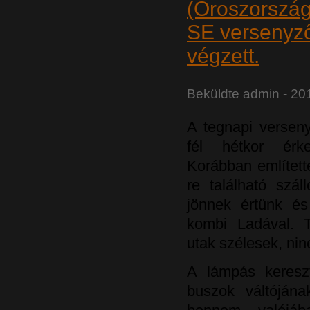
(Oroszország
SE versenyz
végzett.
Beküldte
admin
- 201
A tegnapi verseny
fél hétkor érk
Korábban említett
re található szá
jönnek értünk és
kombi Ladával. 
utak szélesek, nin
A lámpás kereszt
buszok váltóján