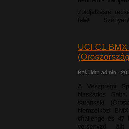
bennem - valójában
Zöldjelzésre rec
felé! Szényen
UCI C1 BMX 
(Oroszország
Beküldte
admin
- 201
A Veszprémi Sp
Naszádos Saba 
sarankski (Oros
Nemzetközi BMX
challenge és 47 b
versenyző áll