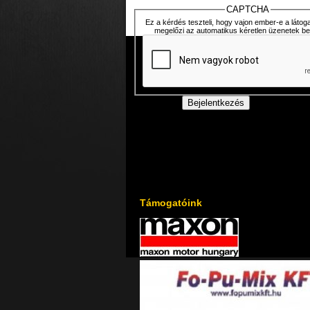
CAPTCHA
Ez a kérdés teszteli, hogy vajon ember-e a látoga
megelőzi az automatikus kéretlen üzenetek be
Támogatóink