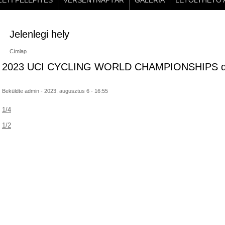
ETI FELÉPÍTÉS
VERSENYNAPTÁR
GALÉRIA
LETÖLTHETŐ 
Jelenlegi hely
Címlap
2023 UCI CYCLING WORLD CHAMPIONSHIPS day 
Beküldte
admin
- 2023, augusztus 6 - 16:55
1/4
1/2