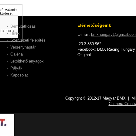
tó, valamint
küldését.
Elérhetőségeink
Bemutatkozás
Hírek
E-mail:
bmxhungary1@gmail.co
Szervezeti felépítés
20-3-360-962
Versenynaptár
Facebook: BMX Racing Hungary
Galéria
Original
Letölthető anyagok
Pályák
Kapcsolat
Copyright © 2012-17 Magyar BMX | Mind
Chimera Creativ