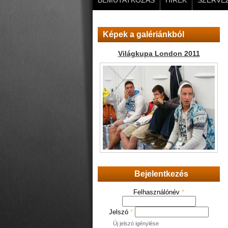
BEMUTATKOZÁS
HÍREK
SZERVEZ
Képek a galériánkból
Világkupa London 2011
Bejelentkezés
Felhasználónév
*
Jelszó
*
Új jelszó igénylése